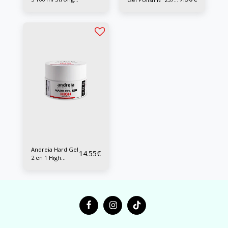
Matte Wax
10 ml
Andreia Hard Gel
14.55
€
2 en 1 High
Viscosity 22 grs