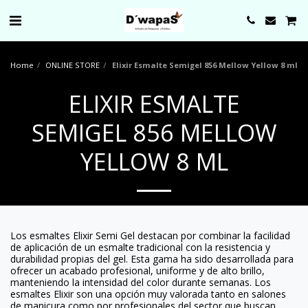
0000
Home
ONLINE STORE
Elixir Esmalte Semigel 856 Mellow Yellow 8 ml
ELIXIR ESMALTE
SEMIGEL 856 MELLOW
YELLOW 8 ML
Los esmaltes Elixir Semi Gel destacan por combinar la facilidad
de aplicación de un esmalte tradicional con la resistencia y
durabilidad propias del gel. Esta gama ha sido desarrollada para
ofrecer un acabado profesional, uniforme y de alto brillo,
manteniendo la intensidad del color durante semanas. Los
esmaltes Elixir son una opción muy valorada tanto en salones
de manicura como por profesionales del sector que buscan