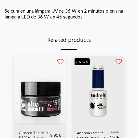
Se cura en una lámpara UV de 36 W en 2 minutos o en una
lámpara LED de 36 W en 45 segundos.
Related products
-16.57%
Glossco The Matt
8.99
€
Andreia Esmalte
9.95
€
7.50
€
5 100 ml Strong
Gel Polish Nº 257