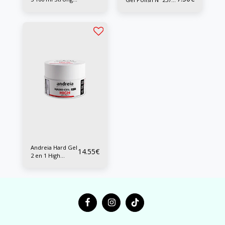
Matte Wax
10 ml
Andreia Hard Gel
14.55
€
2 en 1 High
Viscosity 22 grs