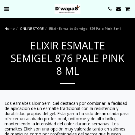
0000
Home
ONLINE STORE
Elixir Esmalte Semigel 876 Pale Pink 8 ml
ELIXIR ESMALTE
SEMIGEL 876 PALE PINK
8 ML
Los esmaltes Elixir Semi Gel destacan por combinar la facilidad
de aplicación de un esmalte tradicional con la resistencia y
durabilidad propias del gel. Esta gama ha sido desarrollada para
ofrecer un acabado profesional, uniforme y de alto brillo,
manteniendo la intensidad del color durante semanas. Los
esmaltes Elixir son una opción muy valorada tanto en salones
de manicura como por profesionales del sector que buscan