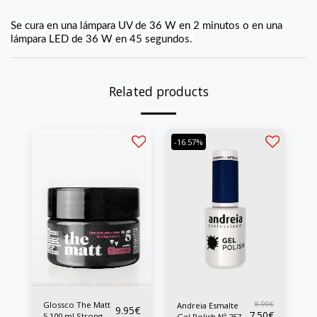
Se cura en una lámpara UV de 36 W en 2 minutos o en una
lámpara LED de 36 W en 45 segundos.
Related products
-16.57%
Glossco The Matt
8.99
€
Andreia Esmalte
9.95
€
7.50
€
5 100 ml Strong
Gel Polish Nº 257