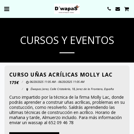
0000
CURSOS Y EVENTOS
CURSO UÑAS ACRÍLICAS MOLLY LAC
175
€
06/20/2025 11:05 AM - 06/20/2025 11:05 AM
D´wapas Jerez, Calle Cristalería, 18, Jerez de la Frontera, España
Curso impartido por la técnica de la firma Molly Lac, donde
podrás aprender a construir uñas acrílicas, problemas en su
constucción, como resolverlo. Saldrás aprendiendo las
ultimas técnicas de construcción en acrílico. Horario de
mañana y tarde, Almuerzo incluido. Para más información
enviar un wassap al 652 09 46 78