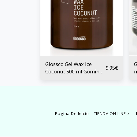
Glossco Gel Wax Ice
G
9.95
€
Coconut 500 ml Gomina
m
Gel
Página De Inicio
TIENDA ON LINE