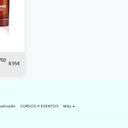
700
8.95
€
nalizado
CURSOS Y EVENTOS
Más