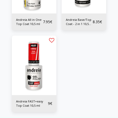
Andreia All in One
Andreia Base/Top
7.95
€
8.35
€
Top Coat 10,5 ml
Coat - 2 in 1 10,5
ml
Andreia FAST+easy
9
€
Top Coat 10,5 ml