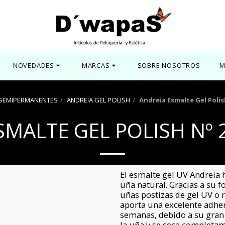
NOVEDADES
MARCAS
SOBRE NOSOTROS
M
 SEMIPERMANENTES
ANDREIA GEL POLISH
Andreia Esmalte Gel Polis
SMALTE GEL POLISH Nº 2
El esmalte gel UV Andreia h
uña natural. Gracias a su 
uñas postizas de gel UV o r
aporta una excelente adhere
semanas, debido a su gran
la uña y se seca completa