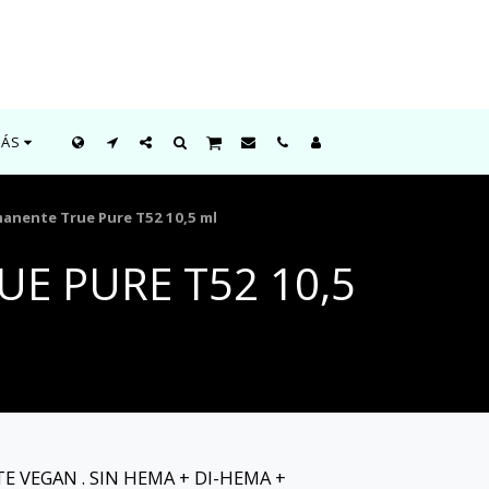
ÁS
anente True Pure T52 10,5 ml
E PURE T52 10,5
 VEGAN . SIN HEMA + DI-HEMA +