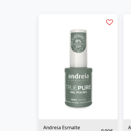
Andreia Esmalte
A
9.90
€