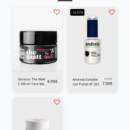
-16.57%
Glossco The Matt
8.99
€
Andreia Esmalte
9.95
€
7.50
€
5 100 ml Cera Mate
Gel Polish Nº 257
Fuerte
10 ml