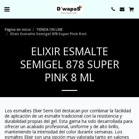
0000
Página de inicio
TIENDA ON LINE
Elixir Esmalte Semigel 878 Super Pink 8 ml
ELIXIR ESMALTE
SEMIGEL 878 SUPER
PINK 8 ML
Los esmaltes Elixir Semi Gel destacan por combinar la facilidad
de aplicación de un esmalte tradicional con la resistencia y
durabilidad propias del gel. Esta gama ha sido desarrollada para
ofrecer un acabado profesional, uniforme y de alto brillo,
manteniendo la intensidad del color durante semanas. Los
esmaltes Elixir son una opción muy valorada tanto en salones