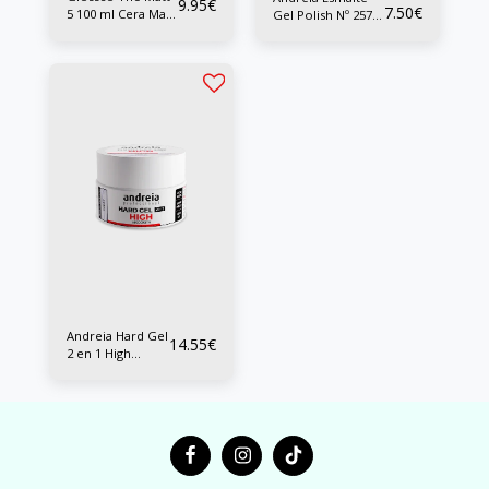
9.95
€
7.50
€
5 100 ml Cera Mate
Gel Polish Nº 257
Fuerte
10 ml
Andreia Hard Gel
14.55
€
2 en 1 High
Viscosity 22 grs