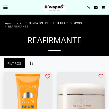
0000
Página de inicio
TIENDA ON LINE
ESTÉTICA
CORPORAL
REAFIRMANTE
REAFIRMANTE
FILTROS