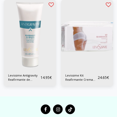
Levissime Antigravity
Levissime Kit
14.95
€
24.65
€
Reafirmante de
Reafirmante Crema
Brazos 200 ml
Reafirmant+Fresh gel
200 ml