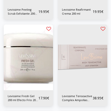
Levissime Peeling
Levissime Reafirmant
19.95
€
19.95
€
Scrub Exfoliante 200
Crema 200 ml
ml
Levissime Fresh Gel
Levissime Tensoactive
17.90
€
38.95
€
200 ml Efecto Frío 200
Complex Ampollas
ml
12x10 ml