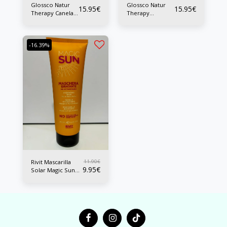
Glossco Natur
Glossco Natur
15.95
€
15.95
€
Therapy Canela
Therapy
Mask 500ml
Cannabis Mask
500ml
-16.39%
11.90
€
Rivit Mascarilla
9.95
€
Solar Magic Sun
250ml