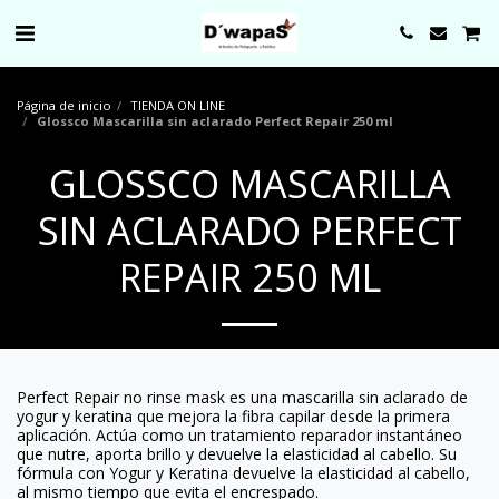
0000
Página de inicio
TIENDA ON LINE
Glossco Mascarilla sin aclarado Perfect Repair 250 ml
GLOSSCO MASCARILLA
SIN ACLARADO PERFECT
REPAIR 250 ML
Perfect Repair no rinse mask es una mascarilla sin aclarado de
yogur y keratina que mejora la fibra capilar desde la primera
aplicación. Actúa como un tratamiento reparador instantáneo
que nutre, aporta brillo y devuelve la elasticidad al cabello. Su
fórmula con Yogur y Keratina devuelve la elasticidad al cabello,
al mismo tiempo que evita el encrespado.