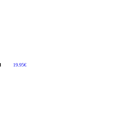
l
19.95
€