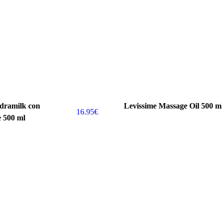
idramilk con
Levissime Massage Oil 500 m
16.95
€
e 500 ml