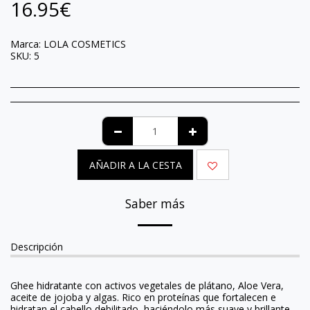
16.95
€
Marca:
LOLA COSMETICS
SKU:
5
AÑADIR A LA CESTA
Saber más
Descripción
Ghee hidratante con activos vegetales de plátano, Aloe Vera,
aceite de jojoba y algas. Rico en proteínas que fortalecen e
hidratan el cabello debilitado, haciéndolo más suave y brillante.