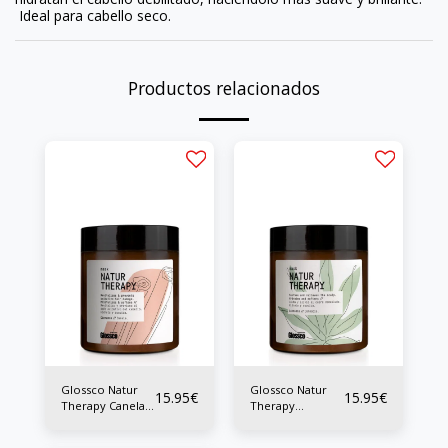
Ideal para cabello seco.
Productos relacionados
Glossco Natur
Glossco Natur
15.95
€
15.95
€
Therapy Canela
Therapy
Mask 500ml
Cannabis Mask
500ml