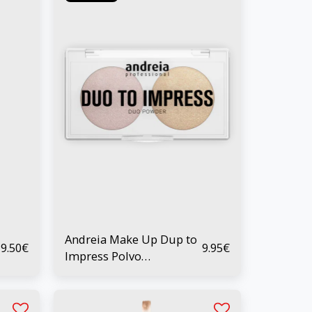
Andreia Make Up Dup to
9.50
€
9.95
€
Impress Polvo
Iluminador 5 g