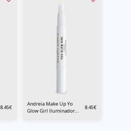
Andreia Make Up Yo
8.45
€
8.45
€
Glow Girl Iluminador
Líquido 02 Gold 1.5 ml