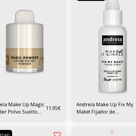
eia Make Up Magic
Andreia Make Up Fix My
11.95
€
er Polvo Suelto
Make! Fijador de
inador 01 Coconut
Maquillaje 50 ml
s
EDAD