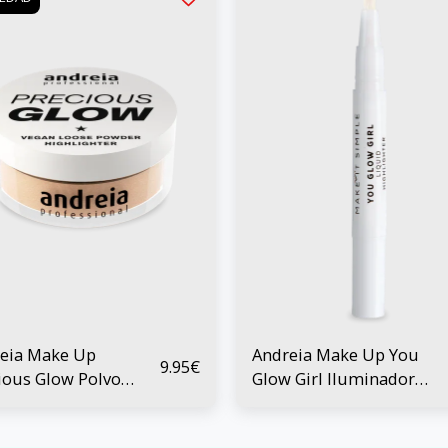
eia Make Up
Andreia Make Up You
9.95
€
ious Glow Polvo
Glow Girl Iluminador
to Iluminador 3 grs
Líquido 01 Rose 1,5 ml