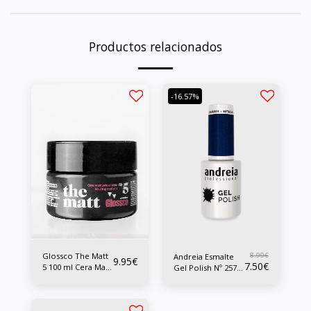
Productos relacionados
-16.57%
Glossco The Matt
8.99
€
Andreia Esmalte
9.95
€
7.50
€
5 100 ml Cera Mate
Gel Polish Nº 257
Fuerte
10 ml