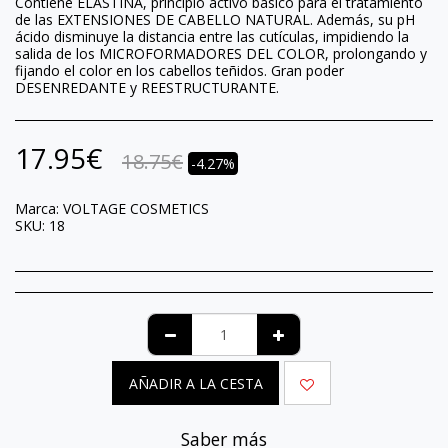
Contiene ELASTINA, principio activo básico para el tratamiento
de las EXTENSIONES DE CABELLO NATURAL. Además, su pH
ácido disminuye la distancia entre las cutículas, impidiendo la
salida de los MICROFORMADORES DEL COLOR, prolongando y
fijando el color en los cabellos teñidos. Gran poder
DESENREDANTE y REESTRUCTURANTE.
17.95
€
18.75
€
-4.27%
Marca:
VOLTAGE COSMETICS
SKU:
18
AÑADIR A LA CESTA
Saber más