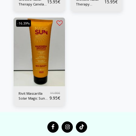
15.95
€
15.95
€
Therapy Canela
Therapy
Mask 500ml
Cannabis Mask
500ml
-16.39%
11.90
€
Rivit Mascarilla
9.95
€
Solar Magic Sun
250ml