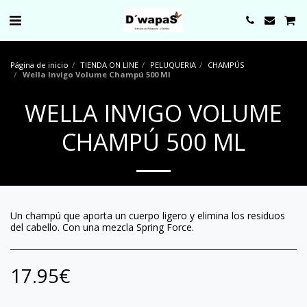
0000
Página de inicio
TIENDA ON LINE
PELUQUERIA
CHAMPÚS
Wella Invigo Volume Champú 500 Ml
WELLA INVIGO VOLUME
CHAMPÚ 500 ML
Un champú que aporta un cuerpo ligero y elimina los residuos
del cabello. Con una mezcla Spring Force.
17.95
€