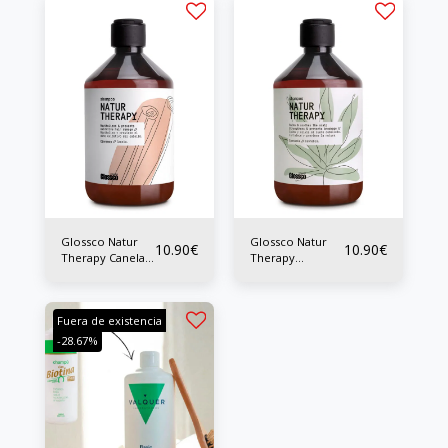
Glossco Natur
Glossco Natur
10.90
€
10.90
€
Therapy Canela
Therapy
Shampoo 500ml
Cannabis
shampoo 500ml
Fuera de existencia
-28.67%