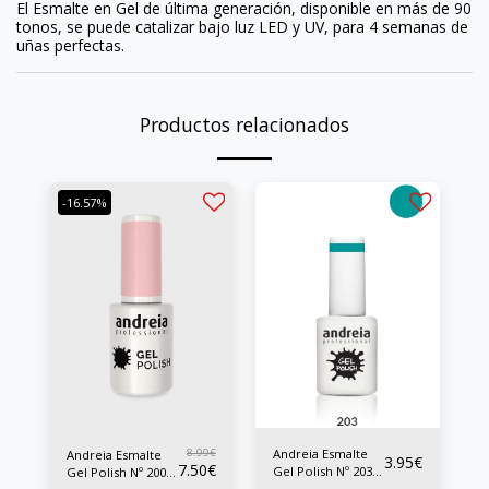
El Esmalte en Gel de última generación, disponible en más de 90
tonos, se puede catalizar bajo luz LED y UV, para 4 semanas de
uñas perfectas.
Productos relacionados
-16.57%
8.99
€
Andreia Esmalte
Andreia Esmalte
3.95
€
7.50
€
Gel Polish Nº 203
Gel Polish Nº 200
10.5 ml