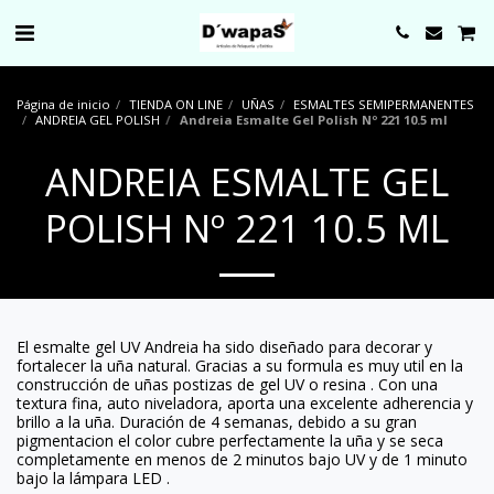
0000
Página de inicio
TIENDA ON LINE
UÑAS
ESMALTES SEMIPERMANENTES
ANDREIA GEL POLISH
Andreia Esmalte Gel Polish Nº 221 10.5 ml
ANDREIA ESMALTE GEL
POLISH Nº 221 10.5 ML
El esmalte gel UV Andreia ha sido diseñado para decorar y
fortalecer la uña natural. Gracias a su formula es muy util en la
construcción de uñas postizas de gel UV o resina . Con una
textura fina, auto niveladora, aporta una excelente adherencia y
brillo a la uña. Duración de 4 semanas, debido a su gran
pigmentacion el color cubre perfectamente la uña y se seca
completamente en menos de 2 minutos bajo UV y de 1 minuto
bajo la lámpara LED .