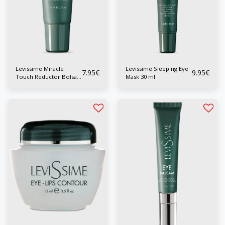
Levissime Miracle
Levissime Sleeping Eye
7.95
€
9.95
€
Touch Reductor Bolsas,
Mask 30 ml
Ojera y Arrugas 15 ml