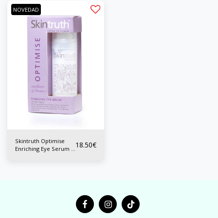
NOVEDAD
Skintruth Optimise
18.50
€
Enriching Eye Serum –
Sérum contorno de
ojos