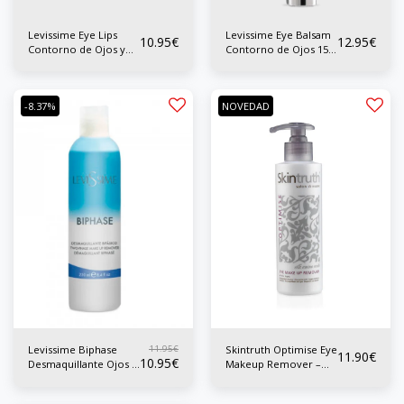
Levissime Eye Lips
Levissime Eye Balsam
10.95
€
12.95
€
Contorno de Ojos y
Contorno de Ojos 15
Labios Crema 15 ml
ml
-8.37%
NOVEDAD
11.95
€
Skintruth Optimise Eye
Levissime Biphase
11.90
€
10.95
€
Makeup Remover –
Desmaquillante Ojos y
Desmaquillador de
Labios 250 ml
ojos 200ML