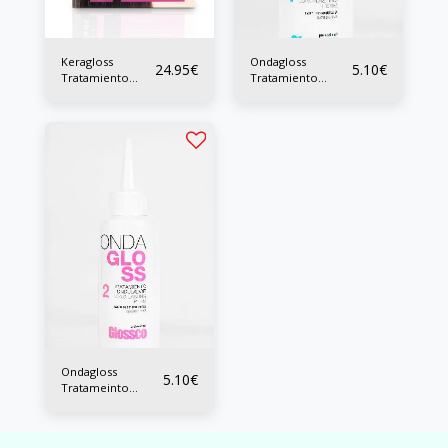
Keragloss
Ondagloss
24.95
€
5.10
€
Tratamiento
Tratamiento
Intensivo de
Ondulador Nº 1
Alisado
Cabellos Naturales
80 ml
Ondagloss
5.10
€
Tratameinto
Ondulador Nº 2
Cabellos
Sensibilizados 80