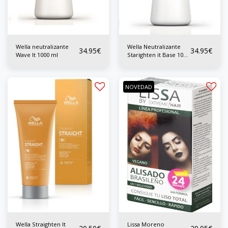
Wella neutralizante
Wella Neutralizante
34.95
€
34.95
€
Wave It 1000 ml
Starighten it Base 1000
ml
NOVEDAD
Wella Straighten It
Lissa Moreno