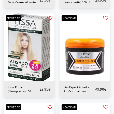
20.50
€
29.95
€
Base Crema Alisante
(Nanoplastia) 100ml
200 ml
NOVEDAD
NOVEDAD
Lissa Rubio
Liss Expert Alisado
29.95
€
49.90
€
(Nanoplastia) 100ml
Profesional con
Células Madres 250 ml
NOVEDAD
NOVEDAD