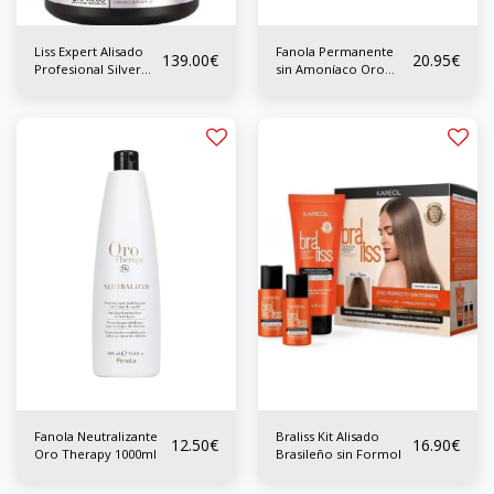
Liss Expert Alisado
Fanola Permanente
139.00
€
20.95
€
Profesional Silver
sin Amoníaco Oro
1000 ml
Therapy 500ml
Fanola Neutralizante
Braliss Kit Alisado
12.50
€
16.90
€
Oro Therapy 1000ml
Brasileño sin Formol