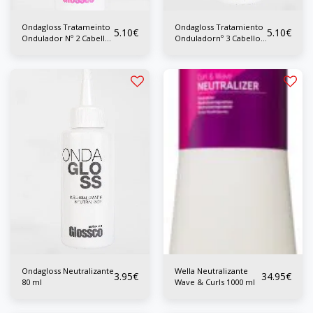
Ondagloss Tratameinto
Ondagloss Tratamiento
5.10
€
5.10
€
Ondulador Nº 2 Cabellos
Onduladornº 3 Cabellos
Sensibilizados 80 ml
Mus Sensibilizados 80
ml
Ondagloss Neutralizante
Wella Neutralizante
3.95
€
34.95
€
80 ml
Wave & Curls 1000 ml